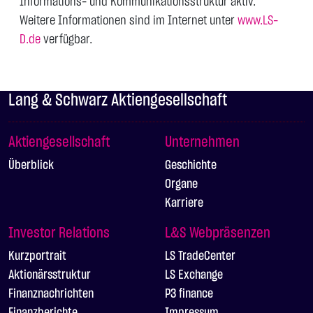
Informations- und Kommunikationsstruktur aktiv.
Weitere Informationen sind im Internet unter
www.LS-
D.de
verfügbar.
Lang & Schwarz Aktiengesellschaft
Aktiengesellschaft
Unternehmen
Überblick
Geschichte
Organe
Karriere
Investor Relations
L&S Webpräsenzen
Kurzportrait
LS TradeCenter
Aktionärsstruktur
LS Exchange
Finanznachrichten
P3 finance