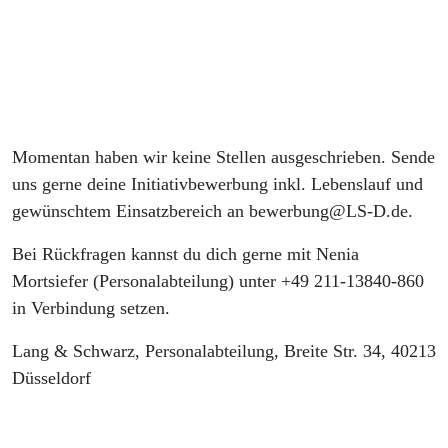
Mobiles
Erholungsurlaub
Kultur
Verpflegung
Sachbezugskarte
Ergonomische
DeutschlandTicket
Paketlieferung
Fitness
Corpor
Arbeiten
Arbeitsplätze
Benefi
Momentan haben wir keine Stellen ausgeschrieben. Sende
uns gerne deine Initiativbewerbung inkl. Lebenslauf und
gewünschtem Einsatzbereich an bewerbung@LS-D.de.
Bei Rückfragen kannst du dich gerne mit Nenia
Mortsiefer (Personalabteilung) unter +49 211-13840-860
in Verbindung setzen.
Lang & Schwarz, Personalabteilung, Breite Str. 34, 40213
Düsseldorf